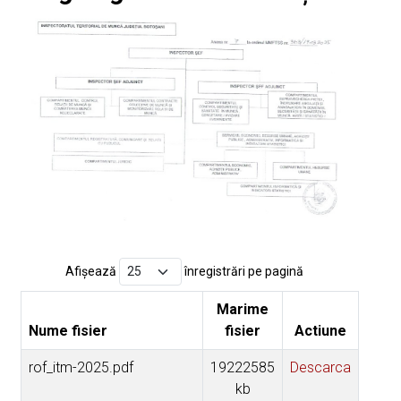
Afișează
înregistrări pe pagină
Marime
Nume fisier
fisier
Actiune
rof_itm-2025.pdf
19222585
Descarca
kb