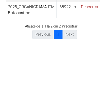
2025_ORGANIGRAMA ITM
68922 kb
Descarca
Botosani .pdf
Afișate de la 1 la 2 din 2 înregistrări
Previous
1
Next