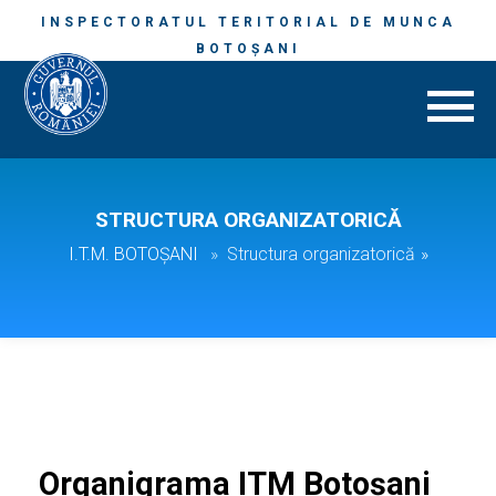
INSPECTORATUL TERITORIAL DE MUNCA
BOTOȘANI
STRUCTURA ORGANIZATORICĂ
I.T.M. BOTOȘANI
Structura organizatorică
»
Organigrama ITM Botoșani