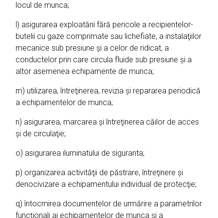
locul de munca;
l) asigurarea exploatării fără pericole a recipientelor-
butelii cu gaze comprimate sau lichefiate, a instalaţiilor
mecanice sub presiune şi a celor de ridicat, a
conductelor prin care circula fluide sub presiune şi a
altor asemenea echipamente de munca;
m) utilizarea, întreţinerea, revizia şi repararea periodică
a echipamentelor de munca;
n) asigurarea, marcarea şi întreţinerea căilor de acces
şi de circulaţie;
o) asigurarea iluminatului de siguranta;
p) organizarea activităţii de păstrare, întreţinere şi
denocivizare a echipamentului individual de protecţie;
q) întocmirea documentelor de urmărire a parametrilor
funcţionali ai echipamentelor de munca şi a