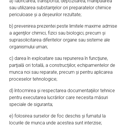
a) fabricarea, transportul, depozitarea, manipularea
sau utilizarea substanţelor ori preparatelor chimice
periculoase şi a deşeurilor rezultate;
b) prevenirea prezentei peste limitele maxime admise
a agenţilor chimici, fizici sau biologici, precum şi
suprasolicitarea diferitelor organe sau sisteme ale
organismului uman;
c) darea în exploatare sau repunerea în funcţiune,
parţială ori totală, a construcţiilor, echipamentelor de
munca noi sau reparate, precum şi pentru aplicarea
proceselor tehnologice;
d) întocmirea şi respectarea documentaţiilor tehnice
pentru executarea lucrărilor care necesita măsuri
speciale de siguranta;
e) folosirea surselor de foc deschis şi fumatul la
locurile de munca unde acestea sunt interzise;