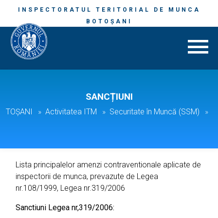
INSPECTORATUL TERITORIAL DE MUNCA
BOTOȘANI
SANCȚIUNI
 BOTOȘANI
Activitatea ITM
Securitate în Muncă (SSM)
S
Lista principalelor amenzi contraventionale aplicate de
inspectorii de munca, prevazute de Legea
nr.108/1999, Legea nr.319/2006
Sanctiuni Legea nr,319/2006: