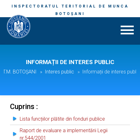
INSPECTORATUL TERITORIAL DE MUNCA
BOTOȘANI
INFORMAȚII DE INTERES PUBLIC
I.T.M. BOTOȘANI
Interes public
Informații de interes public
Cuprins :
Lista funcțiilor plătite din fonduri publice
Raport de evaluare a implementării Legii
nr.544/2001