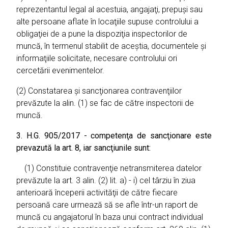
reprezentantul legal al acestuia, angajaţi, prepuşi sau
alte persoane aflate în locaţiile supuse controlului a
obligaţiei de a pune la dispoziţia inspectorilor de
muncă, în termenul stabilit de aceştia, documentele şi
informaţiile solicitate, necesare controlului ori
cercetării evenimentelor.
(2) Constatarea şi sancţionarea contravenţiilor
prevăzute la alin. (1) se fac de către inspectorii de
muncă.
3. H.G. 905/2017 - competenţa de sancţionare este
prevazută la art. 8, iar sancţiunile sunt:
(1) Constituie contravenţie netransmiterea datelor
prevăzute la art. 3 alin. (2) lit. a) - i) cel târziu în ziua
anterioară începerii activităţii de către fiecare
persoană care urmează să se afle într-un raport de
muncă cu angajatorul în baza unui contract individual