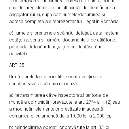
face detaşarea: denumirea, adresa completă, codul
unic de înregistrare sau un alt număr de identificare a
angajatorului, şi, după caz, numele/denumirea şi
adresa completă ale reprezentantului legal în România;
c) numele şi prenumele străinului detaşat, data naşterii,
cetăţenia, seria şi numărul documentului de călătorie,
perioada detaşării, funcţia şi locul desfăşurării
activităţii.
ART. 35
Următoarele fapte constituie contravenţii şi se
sancţionează după cum urmează:
a) netransmiterea către inspectoratul teritorial de
muncă a comunicării prevăzute la art. 27^4 alin. (2) sau
a modificării elementelor prevăzute în această
comunicare, cu amendă de la 1.000 lei la 2.000 lei;
b) neîndeplinirea obligaţiilor prevăzute la art. 33, cu