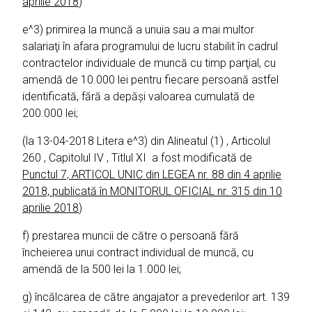
aprilie 2018
)
e^3) primirea la muncă a unuia sau a mai multor
salariaţi în afara programului de lucru stabilit în cadrul
contractelor individuale de muncă cu timp parţial, cu
amendă de 10.000 lei pentru fiecare persoană astfel
identificată, fără a depăşi valoarea cumulată de
200.000 lei;
(la 13-04-2018 Litera e^3) din Alineatul (1) , Articolul
260 , Capitolul IV , Titlul XI a fost modificată de
Punctul 7, ARTICOL UNIC din LEGEA nr. 88 din 4 aprilie
2018, publicată în MONITORUL OFICIAL nr. 315 din 10
aprilie 2018
)
f) prestarea muncii de către o persoană fără
încheierea unui contract individual de muncă, cu
amendă de la 500 lei la 1.000 lei;
g) încălcarea de către angajator a prevederilor art. 139