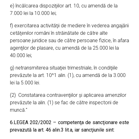
e) încălcarea dispoziţiilor art. 10, cu amendă de la
7.000 lei la 10.000 lei;
f) exercitarea activităţii de mediere în vederea angajării
cetăţenilor români în străinătate de către alte
persoane juridice sau de către persoane fizice, în afara
agenţilor de plasare, cu amendă de la 25.000 lei la
40.000 lei;
g) netransmiterea situaţiei trimestriale, în condiţiile
prevăzute la art. 10^1 alin. (1), cu amendă de la 3.000
lei la 5.000 lei.
(2) Constatarea contravenţiilor şi aplicarea amenzilor
prevăzute la alin. (1) se fac de către inspectorii de
muncă."
6.
LEGEA 202/2002 – competenţa de sancţionare este
prevazută la art. 46 alin.3 lit.a, iar sancţiunile sint: