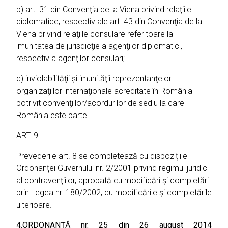
b) art.
31 din Convenţia de la Viena
privind relaţiile
diplomatice, respectiv ale
art. 43 din Convenţia
de la
Viena privind relaţiile consulare referitoare la
imunitatea de jurisdicţie a agenţilor diplomatici,
respectiv a agenţilor consulari;
c) inviolabilităţii şi imunităţii reprezentanţelor
organizaţiilor internaţionale acreditate în România
potrivit convenţiilor/acordurilor de sediu la care
România este parte.
ART. 9
Prevederile art. 8 se completează cu dispoziţiile
Ordonanţei Guvernului nr. 2/2001
privind regimul juridic
al contravenţiilor, aprobată cu modificări şi completări
prin
Legea nr. 180/2002
, cu modificările şi completările
ulterioare.
4.
ORDONANŢĂ nr. 25 din 26 august 2014