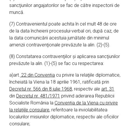
sancţiunilor angajatorilor se fac de către inspectorii de
muncă.
(7) Contravenientul poate achita în cel mult 48 de ore
de la data încheierii procesului-verbal ori, după caz, de
la data comunicării acestuia jumătate din minimul
amenzii contravenţionale prevăzute la alin. (2)-(5).
(8) Constatarea contravenţiilor şi aplicarea sancţiunilor
prevăzute la alin. (1)-(5) se fac cu respectarea:
a)art.
22 din Convenţia
cu privire la relaţiile diplomatice,
încheiată la Viena la 18 aprilie 1961, ratificată prin
Decretul nr. 566 din 8 iulie 1968
, respectiv ale
art. 31
din
Decretul nr. 481/1971
privind aderarea Republicii
Socialiste România la
Convenţia de la Viena cu privire
la relaţiile consulare
, referitoare la inviolabilitatea
localurilor misiunilor diplomatice, respectiv ale oficiilor
consulare;