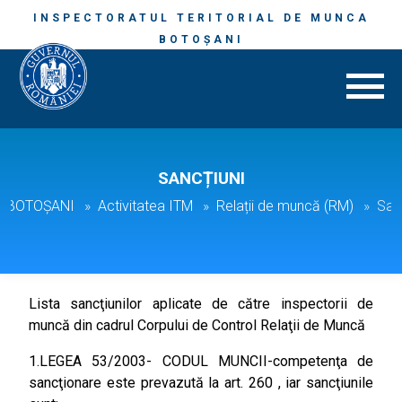
INSPECTORATUL TERITORIAL DE MUNCA
BOTOȘANI
SANCȚIUNI
M. BOTOȘANI
Activitatea ITM
Relații de muncă (RM)
Sanc
Lista sancţiunilor aplicate de către inspectorii de
muncă din cadrul Corpului de Control Relaţii de Muncă
1.LEGEA 53/2003- CODUL MUNCII-competenţa de
sancţionare este prevazută la art. 260 , iar sancţiunile