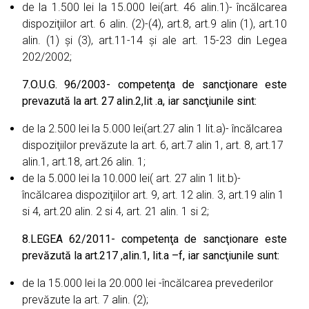
de la 1.500 lei la 15.000 lei(art. 46 alin.1)- încălcarea
dispoziţiilor art. 6 alin. (2)-(4), art.8, art.9 alin (1), art.10
alin. (1) şi (3), art.11-14 şi ale art. 15-23 din Legea
202/2002;
7.
O.U.G. 96/2003- competenţa de sancţionare este
prevazută la art. 27 alin.2,lit .a, iar sancţiunile sint:
de la 2.500 lei la 5.000 lei(art.27 alin 1 lit.a)- încălcarea
dispoziţiilor prevăzute la art. 6, art.7 alin 1, art. 8, art.17
alin.1, art.18, art.26 alin. 1;
de la 5.000 lei la 10.000 lei( art. 27 alin 1 lit.b)-
încălcarea dispoziţiilor art. 9, art. 12 alin. 3, art.19 alin 1
si 4, art.20 alin. 2 si 4, art. 21 alin. 1 si 2;
8.
LEGEA 62/2011- competenţa de sancţionare este
prevăzută la art.217 ,alin.1, lit.a –f, iar sancţiunile sunt:
de la 15.000 lei la 20.000 lei -încălcarea prevederilor
prevăzute la art. 7 alin. (2);