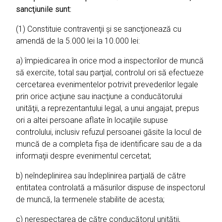
sancţiunile sunt:
(1) Constituie contravenţii şi se sancţionează cu
amendă de la 5.000 lei la 10.000 lei:
a) împiedicarea în orice mod a inspectorilor de muncă
să exercite, total sau parţial, controlul ori să efectueze
cercetarea evenimentelor potrivit prevederilor legale
prin orice acţiune sau inacţiune a conducătorului
unităţii, a reprezentantului legal, a unui angajat, prepus
ori a altei persoane aflate în locaţiile supuse
controlului, inclusiv refuzul persoanei găsite la locul de
muncă de a completa fişa de identificare sau de a da
informaţii despre evenimentul cercetat;
b) neîndeplinirea sau îndeplinirea parţială de către
entitatea controlată a măsurilor dispuse de inspectorul
de muncă, la termenele stabilite de acesta;
c) nerespectarea de către conducătorul unităţii,