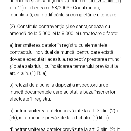
de muncă şi se sancţionează conform
art. 260 alin. (1)
lit. e^1) din Legea nr. 53/2003 - Codul muncii,
republicată
, cu modificările şi completările ulterioare.
(2) Constituie contravenţie şi se sancţionează cu
amendă de la 5.000 lei la 8.000 lei următoarele fapte:
a) transmiterea datelor în registru cu elementele
contractului individual de muncă, pentru care există
dovada executării acestuia, respectiv prestarea muncii
şi plata salariului, cu încălcarea termenului prevăzut la
art. 4 alin. (1) lit. a);
b) refuzul de a pune la dispoziţia inspectorului de
muncă documentele care au stat la baza înscrierilor
efectuate în registru;
c) netransmiterea datelor prevăzute la art. 3 alin. (2) lit.
j)-k), în termenele prevăzute la art. 4 alin. (1) lit. b);
d) netransmiterea datelor prevăzute la art. 3 alin. (2) lit.