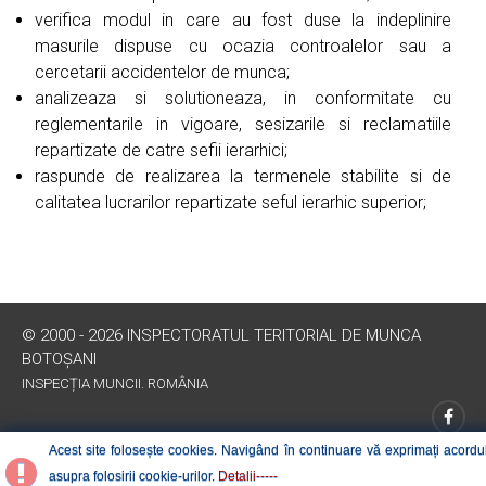
verifica modul in care au fost duse la indeplinire
masurile dispuse cu ocazia controalelor sau a
cercetarii accidentelor de munca;
analizeaza si solutioneaza, in conformitate cu
reglementarile in vigoare, sesizarile si reclamatiile
repartizate de catre sefii ierarhici;
raspunde de realizarea la termenele stabilite si de
calitatea lucrarilor repartizate seful ierarhic superior;
© 2000 - 2026 INSPECTORATUL TERITORIAL DE MUNCA
BOTOȘANI
INSPECȚIA MUNCII. ROMÂNIA
Acest site folosește cookies. Navigând în continuare vă exprimați acordu
asupra folosirii cookie-urilor.
Detalii-----