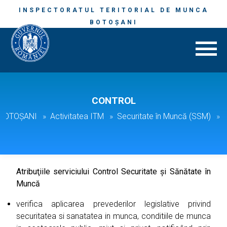
INSPECTORATUL TERITORIAL DE MUNCA
BOTOȘANI
CONTROL
. BOTOȘANI
Activitatea ITM
Securitate în Muncă (SSM)
Atribuţiile serviciului Control Securitate şi Sănătate în
Muncă
verifica aplicarea prevederilor legislative privind
securitatea si sanatatea in munca, conditiile de munca