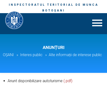
INSPECTORATUL TERITORIAL DE MUNCA
BOTOȘANI
ANUNȚURI
BOTOȘANI
Interes public
Alte informații de interese public
Anunt disponibilizare autoturisme
(.pdf)